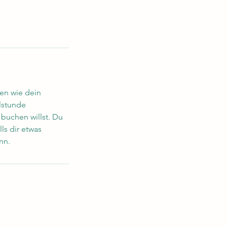
hen wie dein
lstunde
 buchen willst. Du
ls dir etwas
nn.