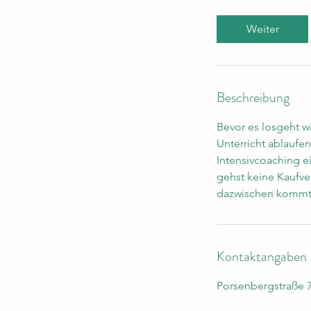
M
i
Weiter
n
.
Beschreibung
Bevor es losgeht w
Unterricht ablaufe
Intensivcoaching ei
gehst keine Kaufver
dazwischen kommt,
Kontaktangaben
Porsenbergstraße 