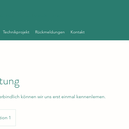
für Rock- Pop und Metalstimmen
Technikprojekt
Rückmeldungen
Kontakt
tung
rbindlich können wir uns erst einmal kennenlernen.
tion 1